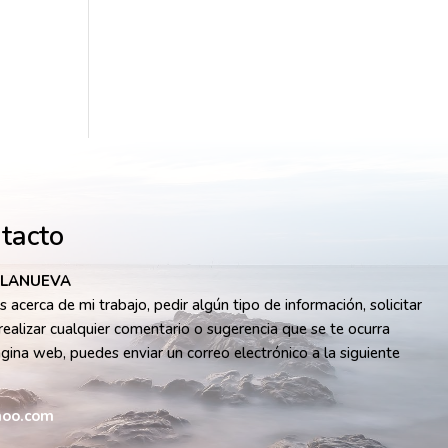
ntacto
LLANUEVA
 acerca de mi trabajo, pedir algún tipo de información, solicitar
realizar cualquier comentario o sugerencia que se te ocurra
ágina web, puedes enviar un correo electrónico a la siguiente
oo.com